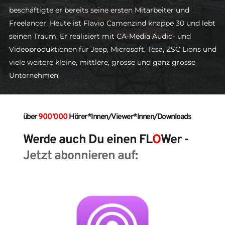
beschäftigte er bereits seine ersten Mitarbeiter und 
Freelancer. Heute ist Flavio Camenzind knappe 30 und lebt 
seinen Traum: Er realisiert mit CA-Media Audio- und 
Videoproduktionen für Jeep, Microsoft, Tesa, ZSC Lions und 
viele weitere kleine, mittlere, grosse und ganz grosse 
Unternehmen.
über 
900'000 
Hörer*Innen/Viewer*Innen/Downloads
Werde auch Du einen FL
O
Wer - 
Jetzt abonnieren auf: