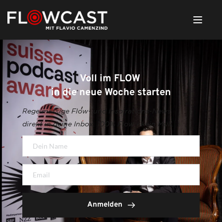
Voll im FLOW 
in die neue Woche starten
Regelmässige Flow- und Inspirations-News 
direkt in deine Inbox. 100% Flow - kein Müll.
Anmelden